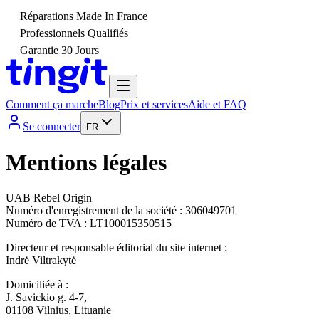
Réparations Made In France
Professionnels Qualifiés
Garantie 30 Jours
Comment ça marche
Blog
Prix et services
Aide et FAQ
Se connecter
FR
Mentions légales
UAB Rebel Origin
‍Numéro d'enregistrement de la société : 306049701
Numéro de TVA : LT100015350515
Directeur et responsable éditorial du site internet :
Indrė Viltrakytė
Domiciliée à :
J. Savickio g. 4-7,
01108 Vilnius, Lituanie